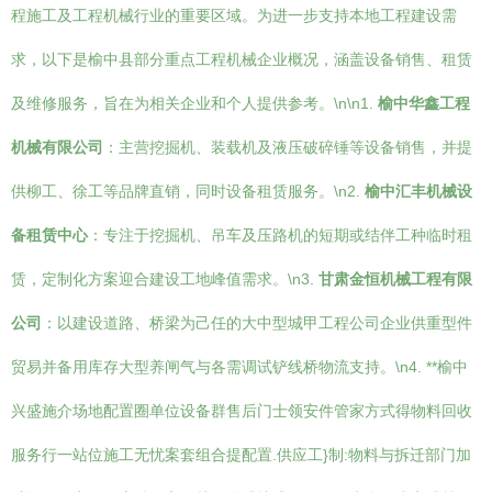
程施工及工程机械行业的重要区域。为进一步支持本地工程建设需
求，以下是榆中县部分重点工程机械企业概况，涵盖设备销售、租赁
及维修服务，旨在为相关企业和个人提供参考。\n\n1.
榆中华鑫工程
机械有限公司
：主营挖掘机、装载机及液压破碎锤等设备销售，并提
供柳工、徐工等品牌直销，同时设备租赁服务。\n2.
榆中汇丰机械设
备租赁中心
：专注于挖掘机、吊车及压路机的短期或结伴工种临时租
赁，定制化方案迎合建设工地峰值需求。\n3.
甘肃金恒机械工程有限
公司
：以建设道路、桥梁为己任的大中型城甲工程公司企业供重型件
贸易并备用库存大型养闸气与各需调试铲线桥物流支持。\n4. **榆中
兴盛施介场地配置圈单位设备群售后门士领安件管家方式得物料回收
服务行一站位施工无忧案套组合提配置.供应工}制:物料与拆迁部门加